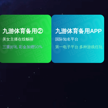
下一个案例：
最后一页