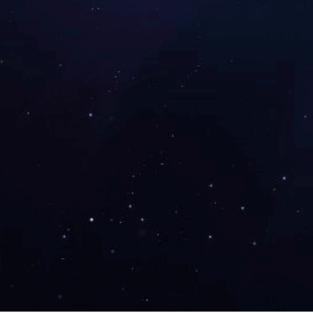
走进中京华
爱游戏在线官网_爱
爱游
游戏在线（中国）
游戏
公司简介
造价咨询
建筑
组织架构
招标代理
市政
资质荣誉
工程监理
石油
会计服务
民航
更多..
Copyright © 2018 爱游戏在线官网_爱游戏在线（中国）
京I
星空体育网站入口(中国)官方网站
|
中欧网页版登录入口
|
开云在
团)官方网站
|
J9九游登录(中国)有限公司官网
|